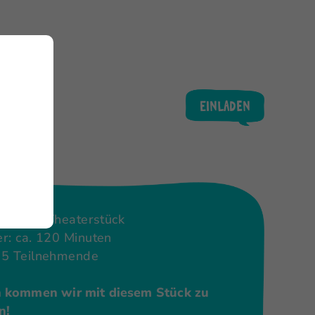
Einladen
raktives Theaterstück
r: ca. 120 Minuten
15 Teilnehmende
 kommen wir mit diesem Stück zu
n!