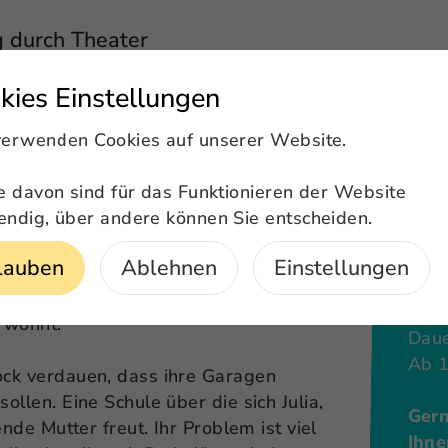
g durch Theater
kies Einstellungen
verwenden Cookies auf unserer Website.
e davon sind für das Funktionieren der Website
ndig, über andere können Sie entscheiden.
lauben
Ablehnen
Einstellungen
Beitrag wird es um die
tteil, den er schon seit seiner
Inte
a wohnt.
Daue
Ab 
ock verdauen, dass ihre Garagen
llen. Eine Schule über die sich Julia,
Gern
nde Mutter freut. Ihr Problem ist viel
Ihne