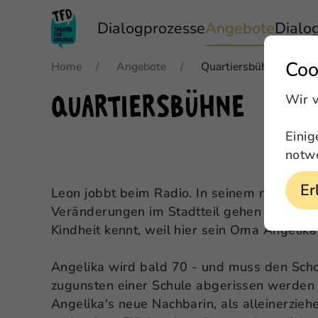
Dialogprozesse
Angebote
Dialo
Coo
Home
Angebote
Quartiersbühne
Wir 
Quartiersbühne
Einig
notwe
Er
Leon jobbt beim Radio. In seinem nächsten 
Veränderungen im Stadtteil gehen - der Stad
Kindheit kennt, weil hier sein Oma Angelik
Angelika wird bald 70 - und muss den Sch
zugunsten einer Schule abgerissen werden so
Angelika's neue Nachbarin, als alleinerziehe